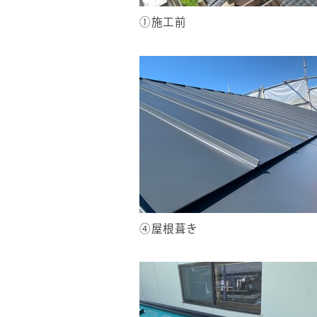
①施工前
④屋根葺き