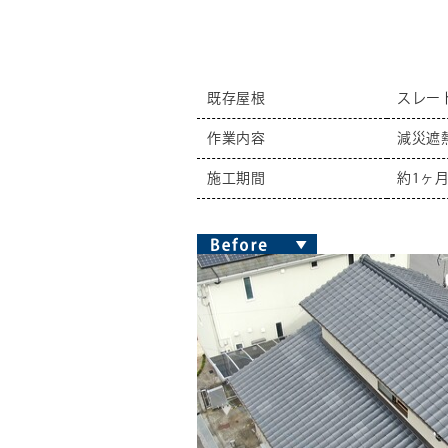
既存屋根
スレー
作業内容
減災遮
施工期間
約1ヶ