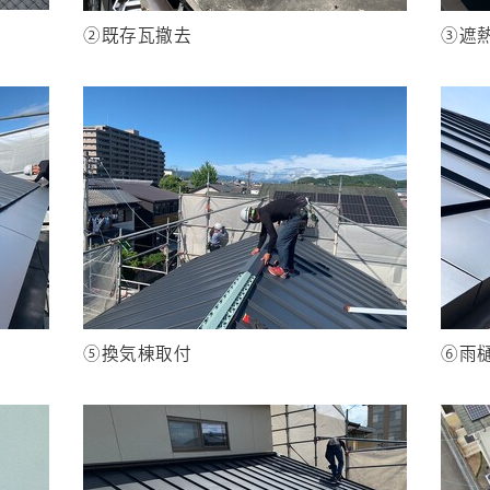
②既存瓦撤去
③遮
⑤換気棟取付
⑥雨