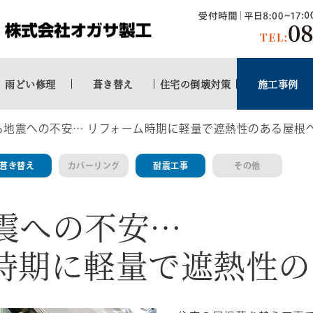
雨どい修理
葺き替え
住宅の倒壊対策
施工事例
る地震への不安… リフォーム時期に軽量で遮熱性のある屋根
葺き替え
カバーリング
耐震工事
その他
震への不安…
時期に軽量で遮熱性の