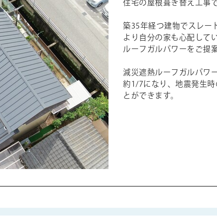
住宅の屋根葺き替え工事
築35年経つ建物でスレー
より自分の家も心配して
ルーフガルパワーをご提
減災遮熱ルーフガルパワ
約1/7になり、地震発生
とができます。