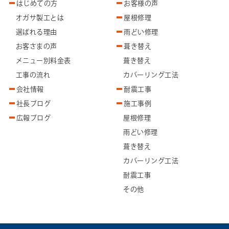
はじめての方
お客様の声
オガサ製工とは
屋根修理
選ばれる理由
雨どい修理
お客さまの声
葺き替え
メニュー別料金表
葺き替え
工事の流れ
カバーリング工法
会社情報
耐震工事
社長ブログ
施工事例
広報ブログ
屋根修理
雨どい修理
葺き替え
カバーリング工法
耐震工事
その他