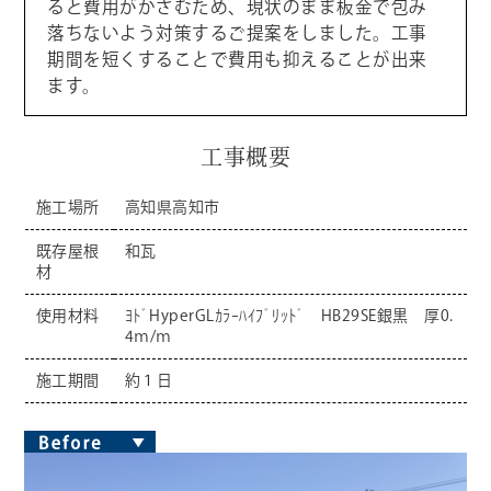
ると費用がかさむため、現状のまま板金で包み
落ちないよう対策するご提案をしました。工事
期間を短くすることで費用も抑えることが出来
ます。
工事概要
施工場所
高知県高知市
既存屋根
和瓦
材
使用材料
ﾖﾄﾞHyperGLｶﾗｰﾊｲﾌﾞﾘｯﾄﾞ HB29SE銀黒 厚0.
4ｍ/ｍ
施工期間
約１日