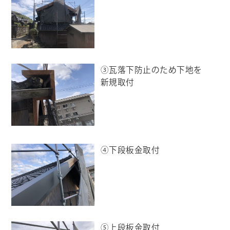
③瓦落下防止のため下地を
新規取付
④下段板金取付
⑤上段板金取付